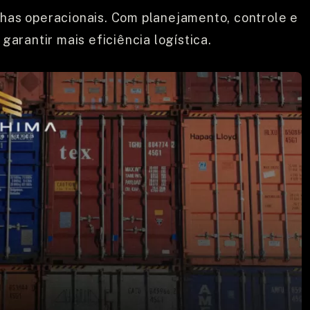
CUSTOMER SERVICES
lhas operacionais. Com planejamento, controle e
 garantir mais eficiência logística.
EMPLEOS
DEFENSORÍA
CONTACTO