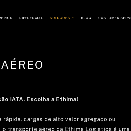
RE NÓS
DIFERENCIAL
SOLUÇÕES
BLOG
CUSTOMER SERV
HOME
 AÉREO
SOBRE NÓS
DIFERENCIAL
ção IATA. Escolha a Ethima!
SOLUÇÕES
rápida, cargas de alto valor agregado ou
TRANSPORTE MARÍTIMO
 o transporte aéreo da Ethima Logistics é uma