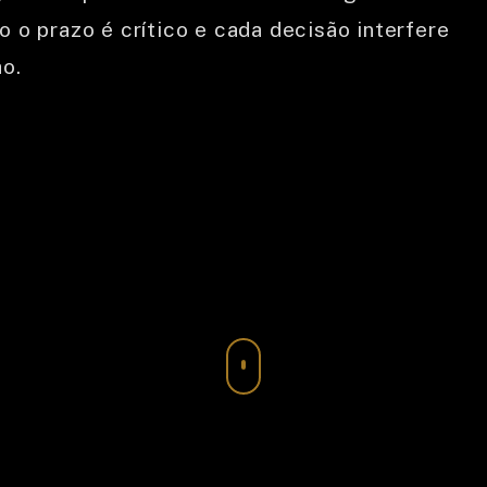
TRANSPORTE AÉREO
 o prazo é crítico e cada decisão interfere
SEGURO DE CARGA
o.
CARGA PROJETO/ESPECIAL
BLOG
CUSTOMER SERVICES
VAGAS
OUVIDORIA
CONTATO